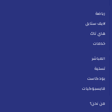
رياضة
لايف ستايل
هاي تاك
خدمات
المباشر
تسلية
بودكاست
فايسبوكيات
من نحن؟