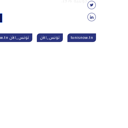
جويلية 1976.
tunisnow.tn
تونس_الآن
تونس_الآن tunisnow.tn