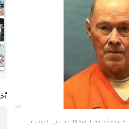
أخب
عالمية: أدين بجريمة اغتصاب وضرب وخنق ابنة زوجة شقيقه البالغة 13 عاما حتى الموت، في