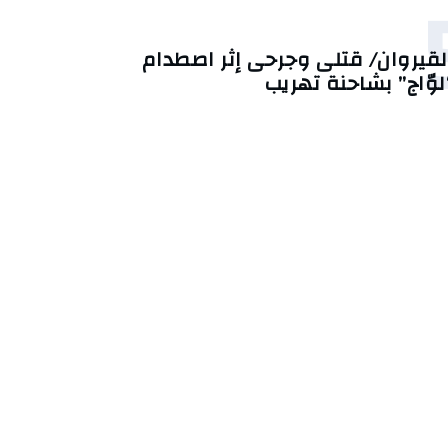
لقيروان/ قتلى وجرحى إثر اصطدام
لوّاج” بشاحنة تهريب