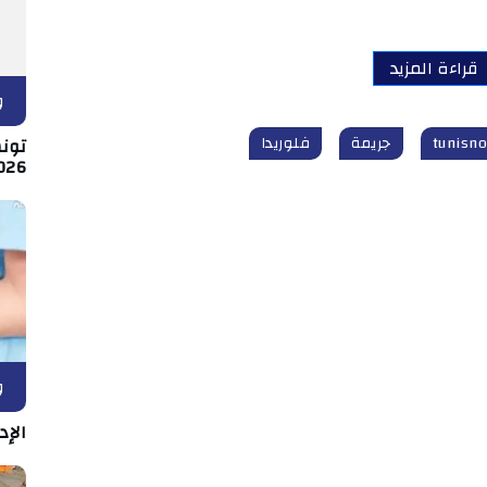
قراءة المزيد
و
جريمة
فلوريدا
026
و
الإد