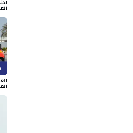
احت
الع
و
الغر
المد