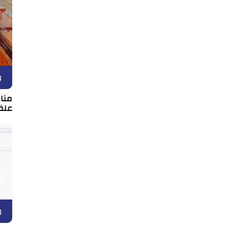
و
علف
و