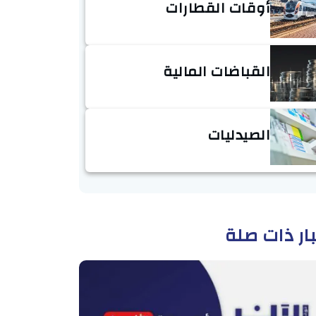
أوقات القطارات
القباضات المالية
الصيدليات
ار ذات صلة