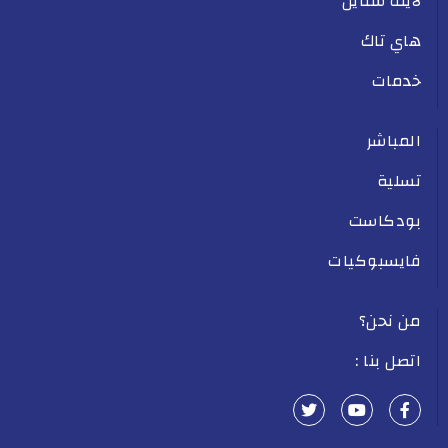
لايف ستايل
هاي تاك
خدمات
المباشر
تسلية
بودكاست
فايسبوكيات
من نحن؟
اتصل بنا :