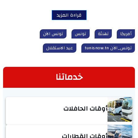
قراءة المزيد
أمريكا
تهنئة
تونس
تونس الآن
تونس_الآن tunisnow.tn
عيد الاستقلال
خدماتنا
أوقات الحافلات
أوقات القطارات