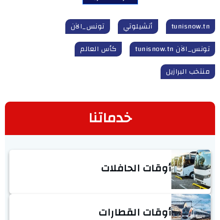
tunisnow.tn
أنشيلوتي
تونس_الآن
تونس_الآن tunisnow.tn
كأس العالم
منتخب البرازيل
خدماتنا
أوقات الحافلات
أوقات القطارات