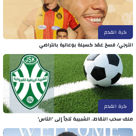
كرة القدم
الترجي/ فسخ عقد كسيلة بوعالية بالتراضي
كرة القدم
ملف سحب النقاط.. الشبيبة تلجأ إلى 'التاس'