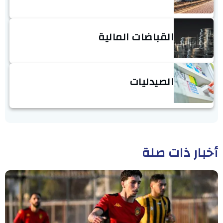
القباضات المالية
الصيدليات
أخبار ذات صلة