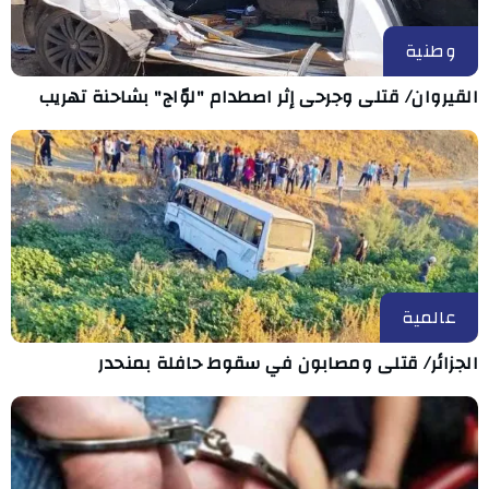
وطنية
القيروان/ قتلى وجرحى إثر اصطدام "لوّاج" بشاحنة تهريب
عالمية
الجزائر/ قتلى ومصابون في سقوط حافلة بمنحدر