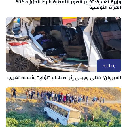
وزيرة الأسرة: تغيير الصور النمطية شرط لتعزيز مكانة
المرأة التونسية
وطنية
القيروان/ قتلى وجرحى إثر اصطدام "لوّاج" بشاحنة تهريب