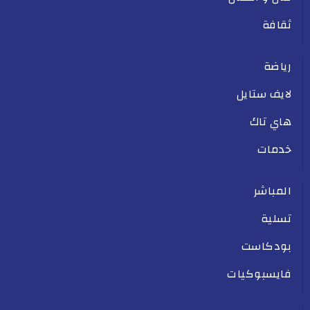
ثقافة
رياضة
لايف ستايل
هاي تاك
خدمات
المباشر
تسلية
بودكاست
فايسبوكيات