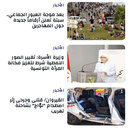
الأخبار
بعد موجة العبور الجماعي..
سبتة تعلن أرقاماً جديدة
حول المهاجرين
الأخبار
وزيرة الأسرة: تغيير الصور
النمطية شرط لتعزيز مكانة
المرأة التونسية
الأخبار
القيروان/ قتلى وجرحى إثر
اصطدام "لوّاج" بشاحنة
تهريب