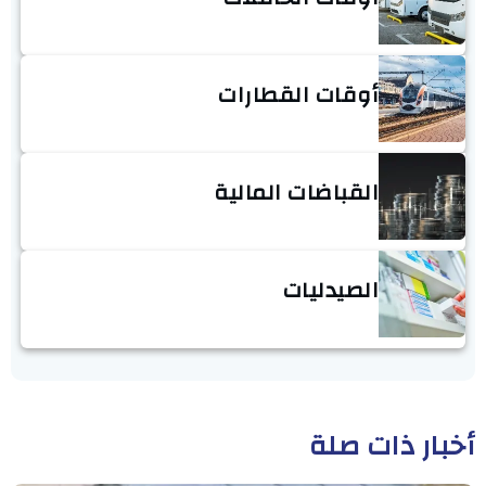
أوقات القطارات
القباضات المالية
الصيدليات
أخبار ذات صلة