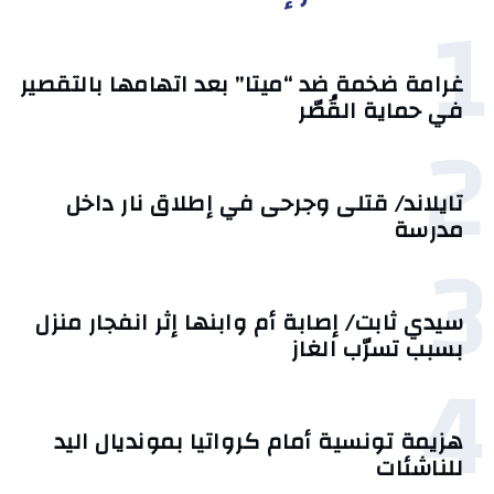
1
غرامة ضخمة ضد “ميتا” بعد اتهامها بالتقصير
في حماية القُصّر
2
تايلاند/ قتلى وجرحى في إطلاق نار داخل
مدرسة
3
سيدي ثابت/ إصابة أم وابنها إثر انفجار منزل
بسبب تسرّب الغاز
4
هزيمة تونسية أمام كرواتيا بمونديال اليد
للناشئات