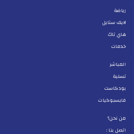
رياضة
لايف ستايل
هاي تاك
خدمات
المباشر
تسلية
بودكاست
فايسبوكيات
من نحن؟
اتصل بنا :