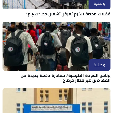
وطنية
فضلات محطة الكرم تعرقل أشغال خط "ت.ج.م"
وطنية
برنامج العودة الطوعية/ مغادرة دفعة جديدة من
المهاجرين عبر مطار قرطاج