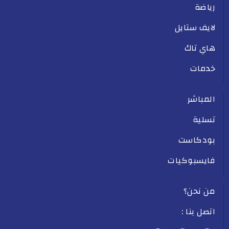
رياضة
لايف ستايل
هاي تاك
خدمات
المباشر
تسلية
بودكاست
فايسبوكيات
من نحن؟
اتصل بنا :