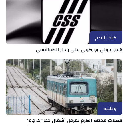
كرة القدم
لاعب دولي بوركيني على رادار الصفاقسي
وطنية
فضلات محطة الكرم تعرقل أشغال خط "ت.ج.م"