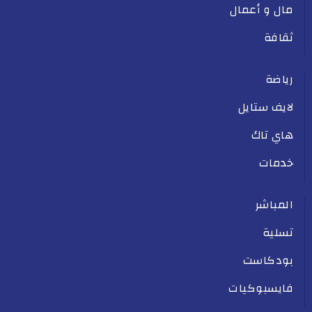
مال و أعمال
ثقافة
رياضة
لايف ستايل
هاي تاك
خدمات
المباشر
تسلية
بودكاست
فايسبوكيات