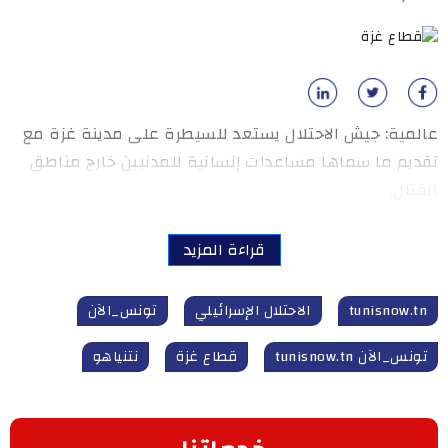
عالمية: جيش الاحتلال يستعد للسيطرة على مدينة غزة مع
تقديم ما سماها مساعدات إنسانية للمدنيين خارج مناطق
القتال.
قراءة المزيد
tunisnow.tn
الاحتلال الإسرائيلي
تونس_الآن
تونس_الآن tunisnow.tn
قطاع غزة
نتنياهو