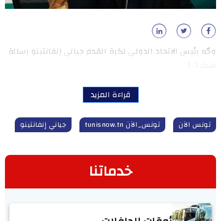
وجّه رئيس الاتحاد الدولي لكرة القدم جياني إنفانتينو رسالة
شكر […]
قراءة المزيد
تونس الآن
تونس_الآن tunisnow.tn
جياني إنفانتينو
خدماتنا