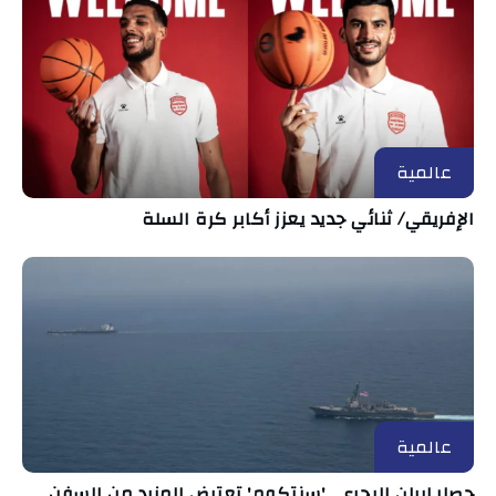
عالمية
الإفريقي/ ثنائي جديد يعزز أكابر كرة السلة
عالمية
حصار إيران البحري.. 'سنتكوم' تعترض المزيد من السفن