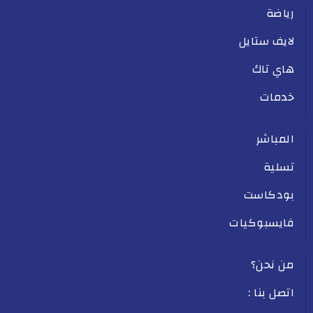
رياضة
لايف ستايل
هاي تاك
خدمات
المباشر
تسلية
بودكاست
فايسبوكيات
من نحن؟
اتصل بنا :