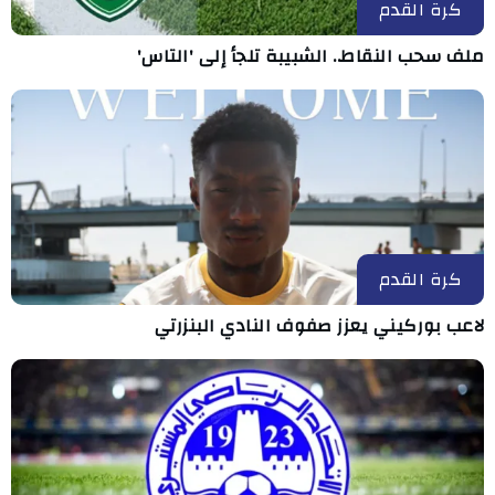
كرة القدم
ملف سحب النقاط.. الشبيبة تلجأ إلى 'التاس'
كرة القدم
لاعب بوركيني يعزز صفوف النادي البنزرتي