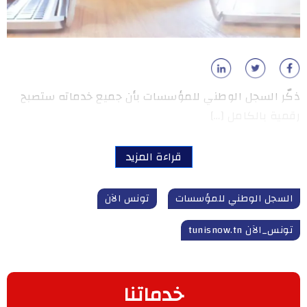
ذكّر السجل الوطني للمؤسسات بأن جميع خدماته ستصبح
رقمية بالكامل […]
قراءة المزيد
السجل الوطني للمؤسسات
تونس الآن
تونس_الآن tunisnow.tn
خدماتنا