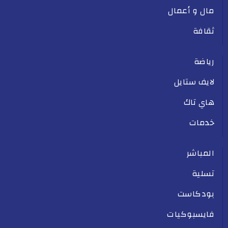
مال و أعمال
ثقافة
رياضة
لايف ستايل
هاي تاك
خدمات
المباشر
تسلية
بودكاست
فايسبوكيات