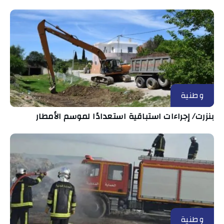
وطنية
بنزرت/ إجراءات استباقية استعدادًا لموسم الأمطار
وطنية