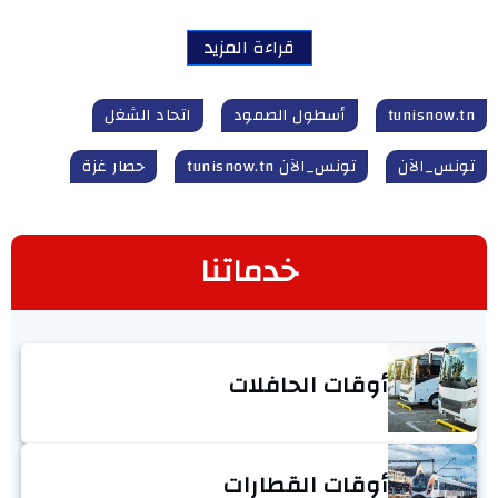
قراءة المزيد
tunisnow.tn
أسطول الصمود
اتحاد الشغل
تونس_الآن
تونس_الآن tunisnow.tn
حصار غزة
خدماتنا
أوقات الحافلات
أوقات القطارات