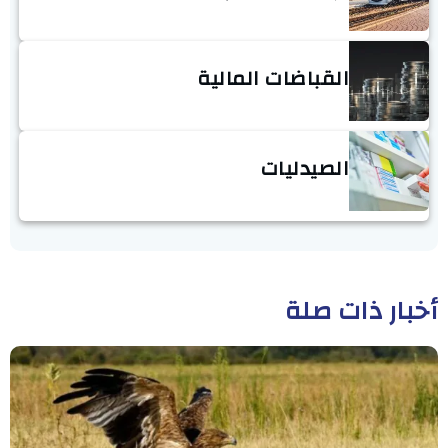
القباضات المالية
الصيدليات
أخبار ذات صلة