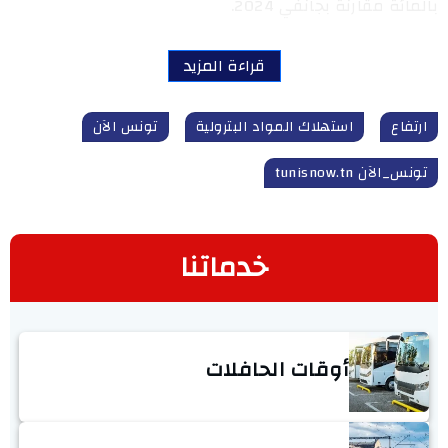
بالمائة مقارنة بجانفي 2024.
قراءة المزيد
ارتفاع
استهلاك المواد البترولية
تونس الآن
تونس_الآن tunisnow.tn
خدماتنا
أوقات الحافلات