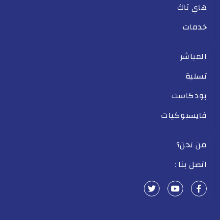
هاي تاك
خدمات
المباشر
تسلية
بودكاست
فايسبوكيات
من نحن؟
اتصل بنا :