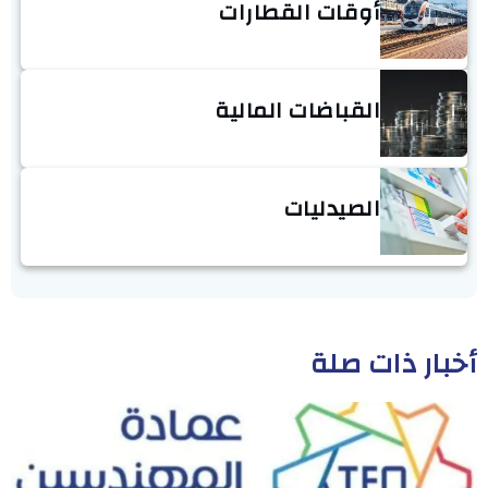
أوقات القطارات
القباضات المالية
الصيدليات
أخبار ذات صلة