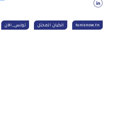
tunisnow.tn
الكيان المحتل
تونس_الآن