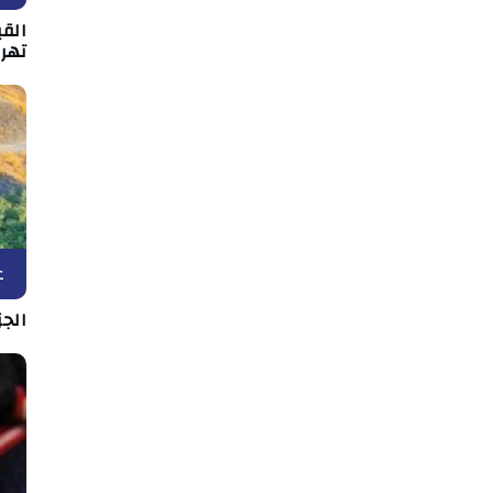
القي
تهر
ع
الج