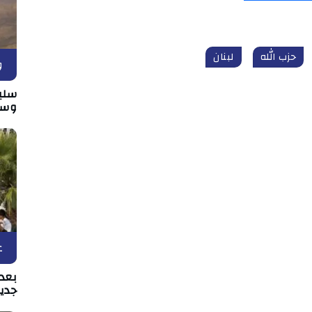
حزب الله
لبنان
و
سلي
وسط
ع
بعد 
جدي