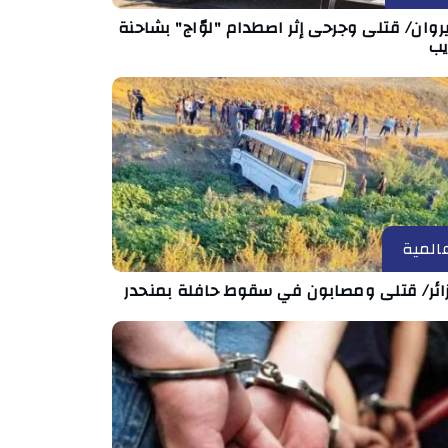
روان/ قتلى وجرحى إثر اصطدام "لوّاج" بشاحنة
يب
المية
زائر/ قتلى ومصابون في سقوط حافلة بمنحدر