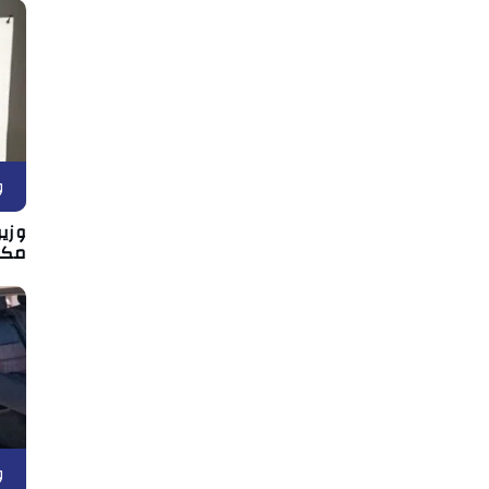
و
وزير
مكان
و