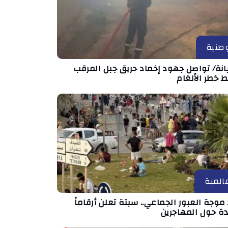
طنية
انة/ تواصل جهود إخماد حريق جبل المرقب
 خطر الألغام
المية
موجة العبور الجماعي.. سبتة تعلن أرقاماً
دة حول المهاجرين