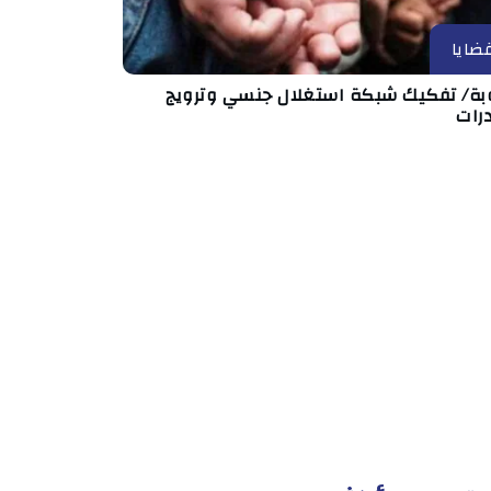
ضايا
بة/ تفكيك شبكة استغلال جنسي وترويج
رات