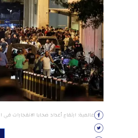
عالمية: ارتفاع أعداد ضحايا الانفجارات في البلاد إلى 11 قتيلا، و4000 جريح، 400 