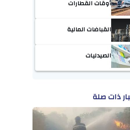
أوقات القطارات
القباضات المالية
الصيدليات
ار ذات صلة