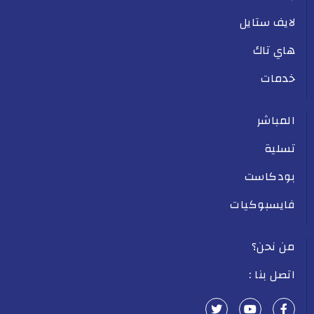
لايف ستايل
هاي تاك
خدمات
المباشر
تسلية
بودكاست
فايسبوكيات
من نحن؟
اتصل بنا :