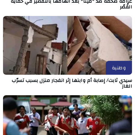
غرامة ضخمة ضد "ميتا" بعد اتهامها بالتقصير في حماية
القُصّر
وطنية
سيدي ثابت/ إصابة أم وابنها إثر انفجار منزل بسبب تسرّب
الغاز