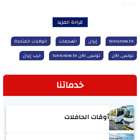
البلدين.
قراءة المزيد
tunisnow.tn
إيران
الهجمات
الولايات المتحدة
تونس_الآن
تونس_الآن tunisnow.tn
حرب إيران
خدماتنا
أوقات الحافلات