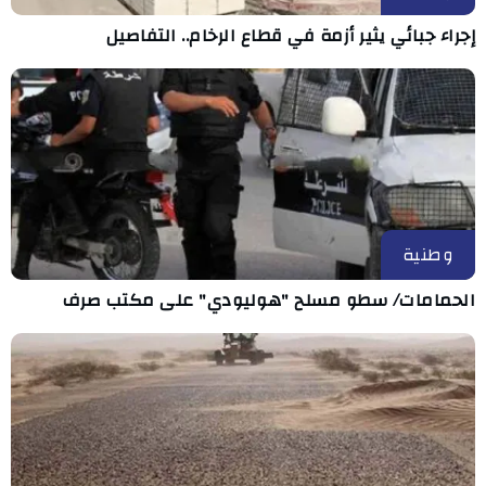
إجراء جبائي يثير أزمة في قطاع الرخام.. التفاصيل
وطنية
الحمامات/ سطو مسلح "هوليودي" على مكتب صرف