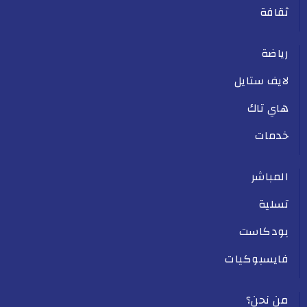
ثقافة
رياضة
لايف ستايل
هاي تاك
خدمات
المباشر
تسلية
بودكاست
فايسبوكيات
من نحن؟