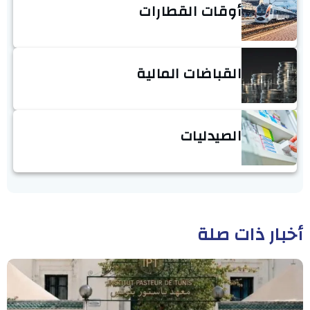
أوقات القطارات
القباضات المالية
الصيدليات
أخبار ذات صلة