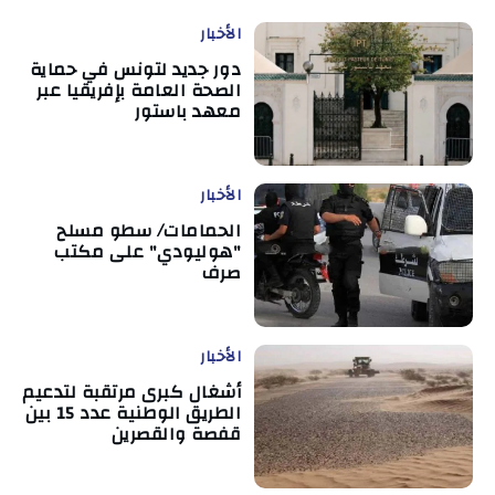
الأخبار
دور جديد لتونس في حماية
الصحة العامة بإفريقيا عبر
معهد باستور
الأخبار
الحمامات/ سطو مسلح
"هوليودي" على مكتب
صرف
الأخبار
أشغال كبرى مرتقبة لتدعيم
الطريق الوطنية عدد 15 بين
قفصة والقصرين