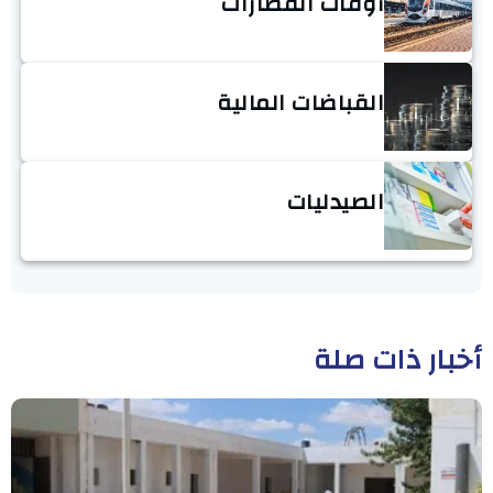
أوقات القطارات
القباضات المالية
الصيدليات
أخبار ذات صلة