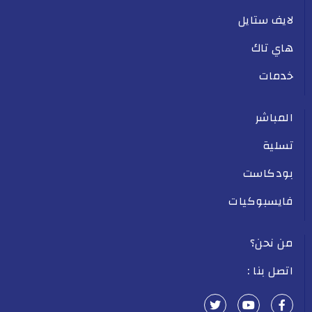
لايف ستايل
هاي تاك
خدمات
المباشر
تسلية
بودكاست
فايسبوكيات
من نحن؟
اتصل بنا :