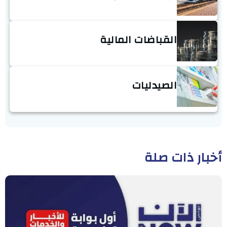
القباضات المالية
الصيدليات
أخبار ذات صلة