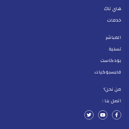
هاي تاك
خدمات
المباشر
تسلية
بودكاست
فايسبوكيات
من نحن؟
اتصل بنا :