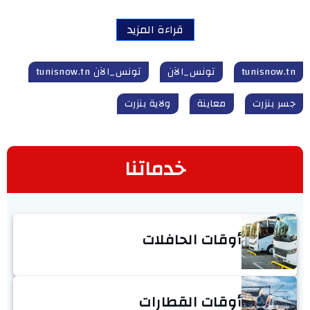
قراءة المزيد
tunisnow.tn
تونس_الآن
تونس_الآن tunisnow.tn
جسر بنزرت
معاينة
ولاية بنزرت
خدماتنا
أوقات الحافلات
أوقات القطارات