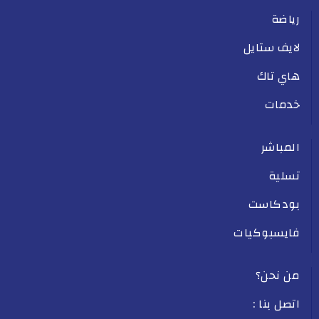
رياضة
لايف ستايل
هاي تاك
خدمات
المباشر
تسلية
بودكاست
فايسبوكيات
من نحن؟
اتصل بنا :