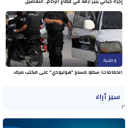
إجراء جبائي يثير أزمة في قطاع الرخام.. التفاصيل
وطنية
الحمامات/ سطو مسلح "هوليودي" على مكتب صرف
سبر أراء
"]