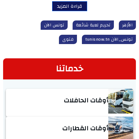
قراءة المزيد
الأزهر
تحريم لعبة شائعة
تونس الآن
تونس_الآن tunisnow.tn
فتوى
خدماتنا
أوقات الحافلات
أوقات القطارات