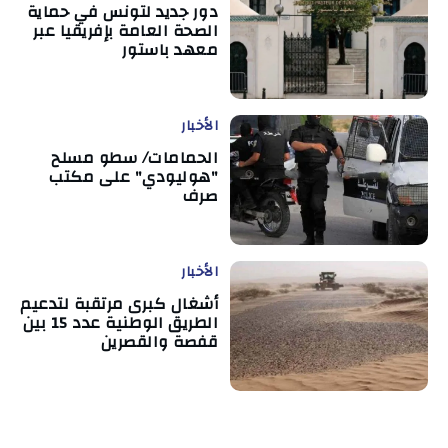
دور جديد لتونس في حماية
الصحة العامة بإفريقيا عبر
معهد باستور
الأخبار
الحمامات/ سطو مسلح
"هوليودي" على مكتب
صرف
الأخبار
أشغال كبرى مرتقبة لتدعيم
الطريق الوطنية عدد 15 بين
قفصة والقصرين