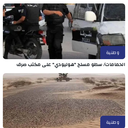
وطنية
الحمامات/ سطو مسلح "هوليودي" على مكتب صرف
وطنية