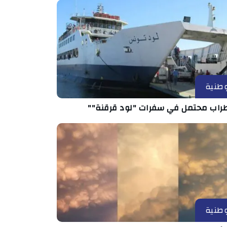
طنية
راب محتمل في سفرات "لود قرقنة""
طنية