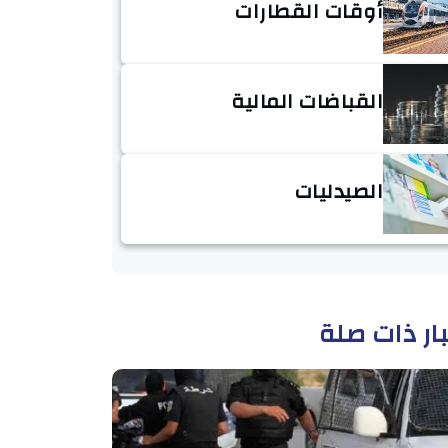
أوقات القطارات
القباضات المالية
الصيدليات
ار ذات صلة