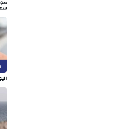
صور 
سما
و
اليو