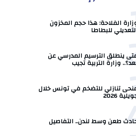
زارة الفلاحة: هذا حجم المخزون
لتعديلي للبطاطا
تى ينطلق الترسيم المدرسي عن
عد؟.. وزارة التربية تجيب
منحى تنازلي ‎للتضخم في تونس خلال
يلية 2026‎
ادث طعن وسط لندن.. التفاصيل