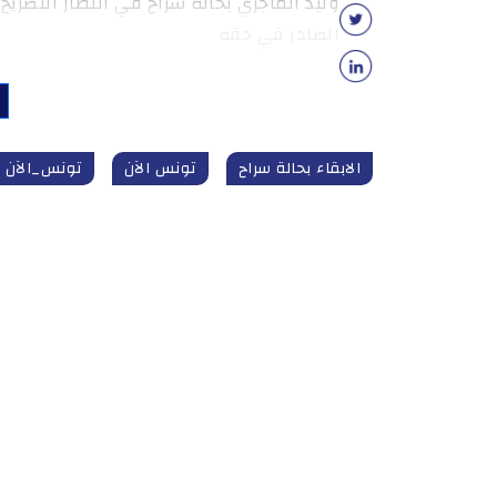
وليد الماجري بحالة سراح في انتظار التصريح
الصادر في حقه
الابقاء بحالة سراح
تونس الآن
تونس_الآن tunisnow.tn