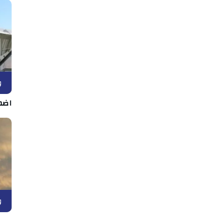
و
اضط
و