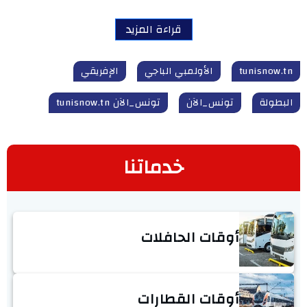
قراءة المزيد
tunisnow.tn
الأولمبي الباجي
الإفريقي
البطولة
تونس_الآن
تونس_الآن tunisnow.tn
خدماتنا
أوقات الحافلات
أوقات القطارات