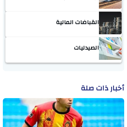
القباضات المالية
الصيدليات
أخبار ذات صلة