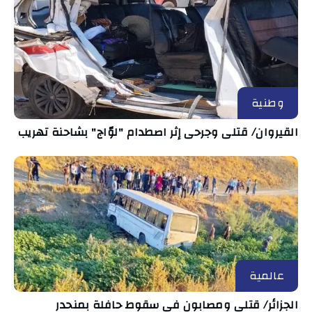
وطنية
القيروان/ قتلى وجرحى إثر اصطدام "لوّاج" بشاحنة تهريب
عالمية
الجزائر/ قتلى ومصابون في سقوط حافلة بمنحدر