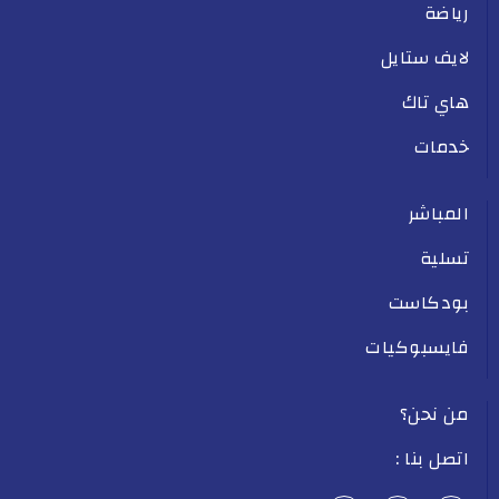
رياضة
لايف ستايل
هاي تاك
خدمات
المباشر
تسلية
بودكاست
فايسبوكيات
من نحن؟
اتصل بنا :