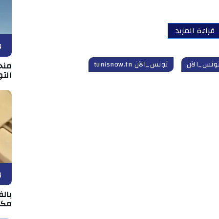
قراءة المزيد
و
ونس_الآن
تونس_الآن tunisnow.tn
منح
التو
و
بالف
مكت