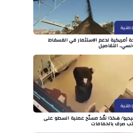
طنية
ة أمريكية لدعم الاستثمار في الفسفاط
نسي.. التفاصيل
طنية
يديو/ هكذا نفّذ مسلّح عملية السطو على
ب صرف بالحمامات