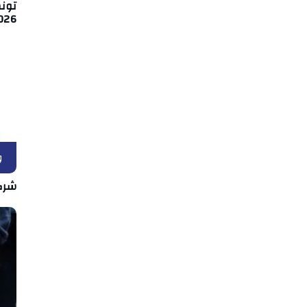
026
و
شرك