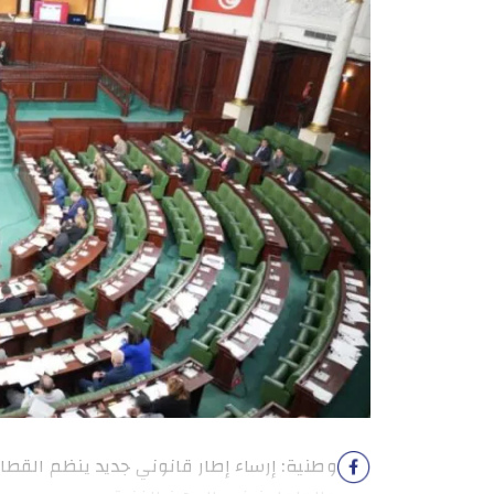
وطنية: إرساء إطار قانوني جديد ينظم القط