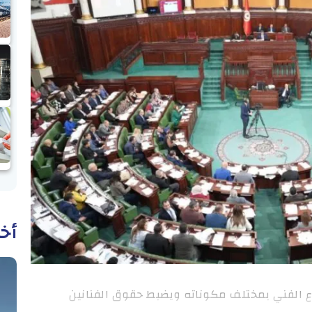
أخب
اع الفني بمختلف مكوناته ويضبط حقوق الفنانين