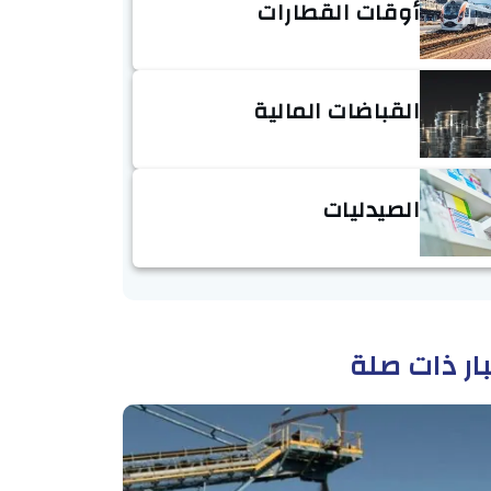
أوقات القطارات
القباضات المالية
الصيدليات
ار ذات صلة