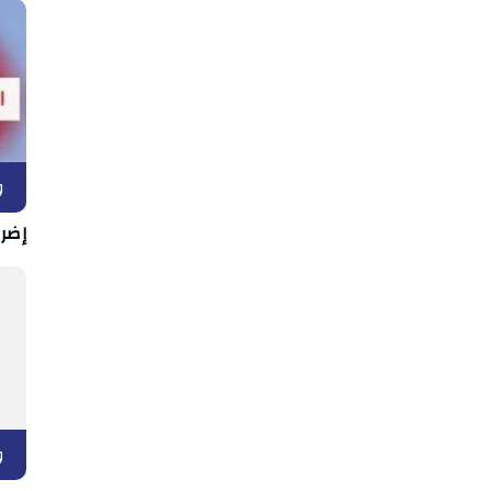
و
إضرا
و