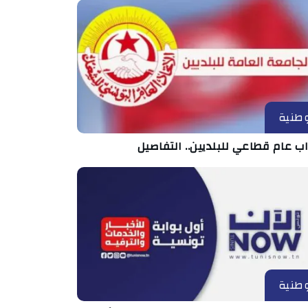
طنية
ب عام قطاعي للبلديين.. التفاصيل
طنية