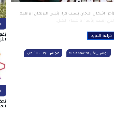
ة بالبرلمان مؤخرا اشغال اللجان بسبب قرار رئيس البرلمان ابراهيم
 الذي رفضه رؤساء واعضاء الكتل.
و
زغو
قراءة المزيد
التر
تونس_الآن tunisnow.tn
مجلس نواب الشعب
و
تحذ
الحد