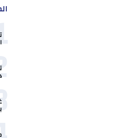
الم
1
ت
ا
2
ت
د
3
غ
ب
4
م