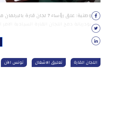
وطنية: علق رؤساء 7 لجان قار
بودربالة دمج اللجان القارة السيادية الامر
اللجان القارة
تعليق الاشغال
تونس الآن