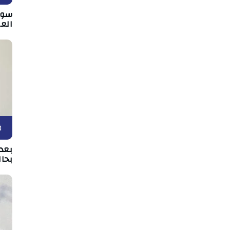
سوس
الع
ق
بعد 
بحال