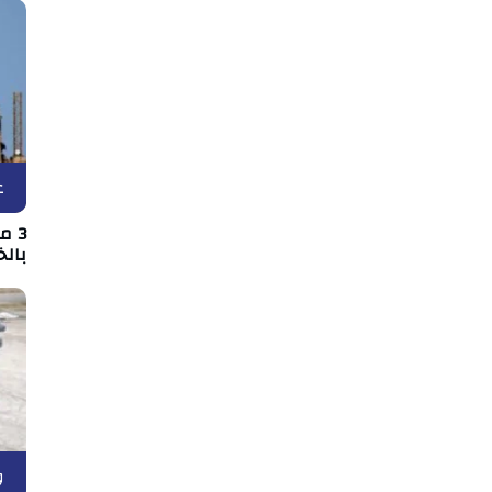
ع
3 
بالخ
و