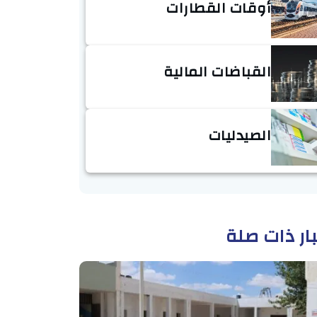
أوقات القطارات
القباضات المالية
الصيدليات
ار ذات صلة