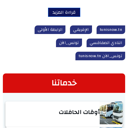
قراءة المزيد
tunisnow.tn
الإفريقي
الرابطة الأولى
النادي الصفاقسي
تونس_الآن
تونس_الآن tunisnow.tn
خدماتنا
أوقات الحافلات