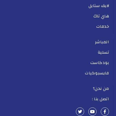
لايف ستايل
هاي تاك
خدمات
المباشر
تسلية
بودكاست
فايسبوكيات
من نحن؟
اتصل بنا :