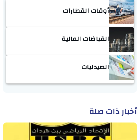
أوقات القطارات
القباضات المالية
الصيدليات
أخبار ذات صلة