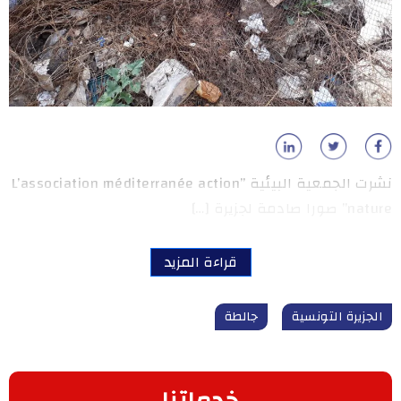
نشرت الجمعية البيئية ”L’association méditerranée action
nature” صورا صادمة لجزيرة […]
قراءة المزيد
الجزيرة التونسية
جالطة