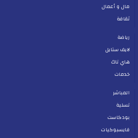
مال و أعمال
ثقافة
رياضة
لايف ستايل
هاي تاك
خدمات
المباشر
تسلية
بودكاست
فايسبوكيات