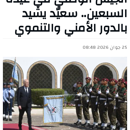
السبعين.. سعيّد يشيد
بالدور الأمني والتنموي
25 جوان 2026 08:48