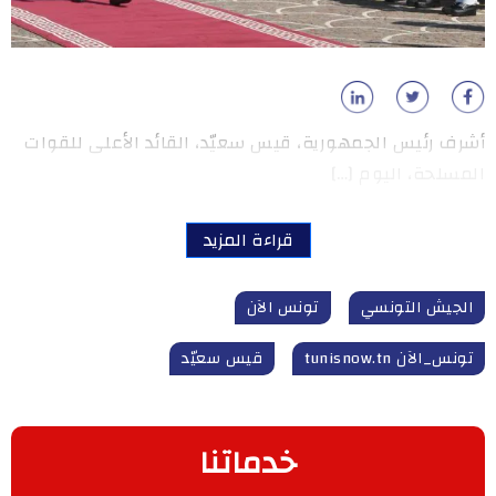
أشرف رئيس الجمهورية، قيس سعيّد، القائد الأعلى للقوات
المسلحة، اليوم […]
قراءة المزيد
الجيش التونسي
تونس الآن
تونس_الآن tunisnow.tn
قيس سعيّد
خدماتنا