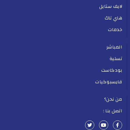
لايف ستايل
هاي تاك
خدمات
المباشر
تسلية
بودكاست
فايسبوكيات
من نحن؟
اتصل بنا :