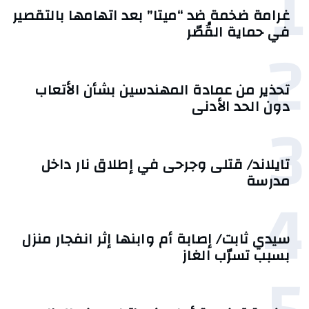
1
غرامة ضخمة ضد “ميتا” بعد اتهامها بالتقصير
في حماية القُصّر
2
تحذير من عمادة المهندسين بشأن الأتعاب
دون الحد الأدنى
3
تايلاند/ قتلى وجرحى في إطلاق نار داخل
مدرسة
4
سيدي ثابت/ إصابة أم وابنها إثر انفجار منزل
بسبب تسرّب الغاز