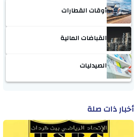
أوقات القطارات
القباضات المالية
الصيدليات
أخبار ذات صلة