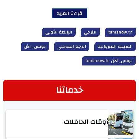
قراءة المزيد
tunisnow.tn
الترجي
الرابطة الأولى
الشبيبة القيروانية
النجم الساحلي
تونس_الآن
تونس_الآن tunisnow.tn
خدماتنا
أوقات الحافلات