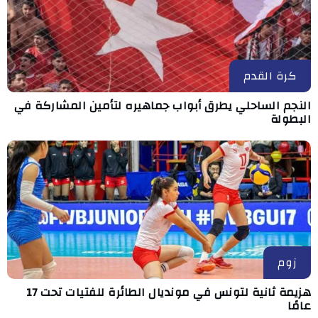
كرة القدم
النجم الساحلي يطرق أبواب جماهيره لتأمين المشاركة في
البطولة
زوم
هزيمة ثانية لتونس في مونديال الطائرة للفتيات تحت 17
عامًا