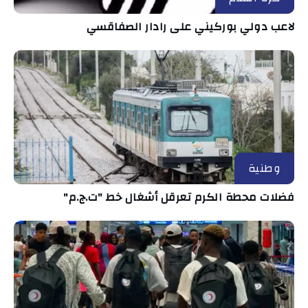
لاعب دولي بوركيني على رادار الصفاقسي
وطنية
فضلات محطة الكرم تعرقل أشغال خط "ت.ج.م"