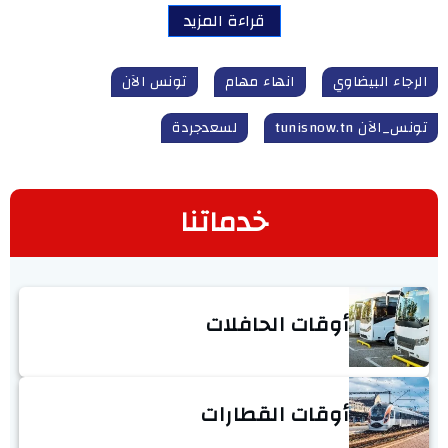
قراءة المزيد
الرجاء البيضاوي
انهاء مهام
تونس الآن
تونس_الآن tunisnow.tn
لسعدجردة
خدماتنا
أوقات الحافلات
أوقات القطارات