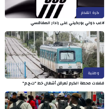
كرة القدم
لاعب دولي بوركيني على رادار الصفاقسي
وطنية
فضلات محطة الكرم تعرقل أشغال خط "ت.ج.م"