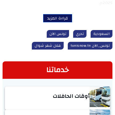
2025م.
قراءة المزيد
السعودية
تحري
تونس الآن
تونس_الآن tunisnow.tn
هلال شهر شوال
خدماتنا
أوقات الحافلات