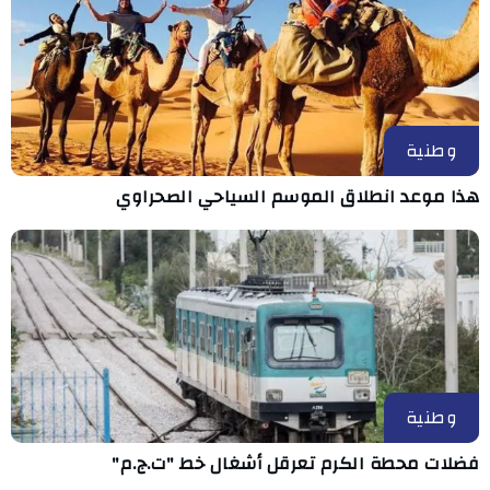
وطنية
هذا موعد انطلاق الموسم السياحي الصحراوي
وطنية
فضلات محطة الكرم تعرقل أشغال خط "ت.ج.م"