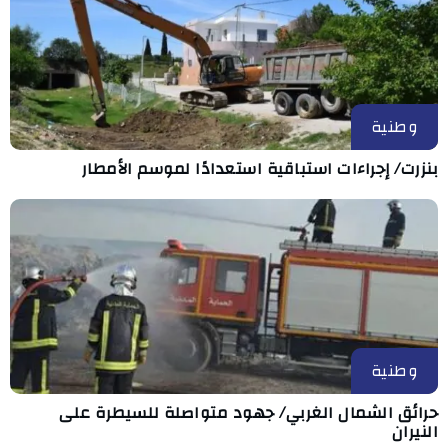
وطنية
بنزرت/ إجراءات استباقية استعدادًا لموسم الأمطار
وطنية
حرائق الشمال الغربي/ جهود متواصلة للسيطرة على
النيران