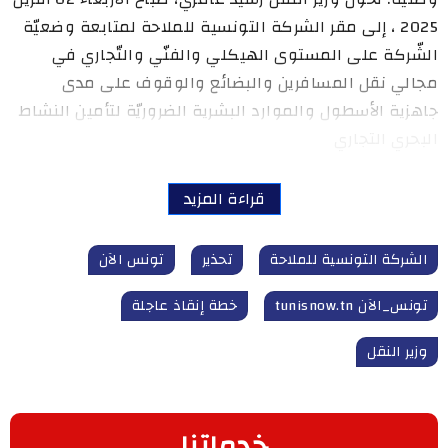
2025 ، إلى مقر الشركة التونسية للملاحة لمتابعة وضعيّة
الشّركة على المستوى الهيكلي والفنّي والتّجاري في
مجالي نقل المسافرين والبضائع والوقوف على مدى
جاهزية الأسطول والموارد البشرية الضروريّة لتأمين النشاط
البحري التجاري
قراءة المزيد
الشركة التونسية للملاحة
تحذير
تونس الآن
تونس_الآن tunisnow.tn
خطة إنقاذ عاجلة
وزير النقل
خدماتنا