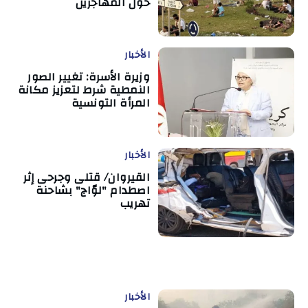
حول المهاجرين
الأخبار
وزيرة الأسرة: تغيير الصور
النمطية شرط لتعزيز مكانة
المرأة التونسية
الأخبار
القيروان/ قتلى وجرحى إثر
اصطدام "لوّاج" بشاحنة
تهريب
الأخبار