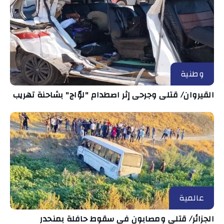
وطنية
القيروان/ قتلى وجرحى إثر اصطدام "لوّاج" بشاحنة تهريب
عالمية
الجزائر/ قتلى ومصابون في سقوط حافلة بمنحدر