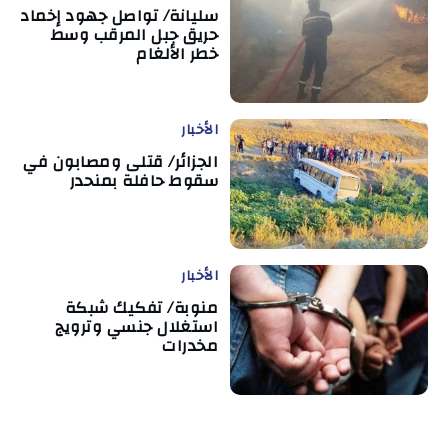
سليانة/ تواصل جهود إخماد
حريق جبل المرقب وسط
خطر الألغام
الأخبار
الجزائر/ قتلى ومصابون في
سقوط حافلة بمنحدر
الأخبار
منوبة/ تفكيك شبكة
استغلال جنسي وترويج
مخدرات