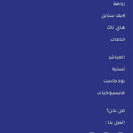
رياضة
لايف ستايل
هاي تاك
خدمات
المباشر
تسلية
بودكاست
فايسبوكيات
من نحن؟
اتصل بنا :