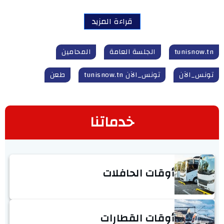
قراءة المزيد
tunisnow.tn
الجلسة العامة
المحامين
تونس_الآن
تونس_الآن tunisnow.tn
طعن
خدماتنا
أوقات الحافلات
أوقات القطارات