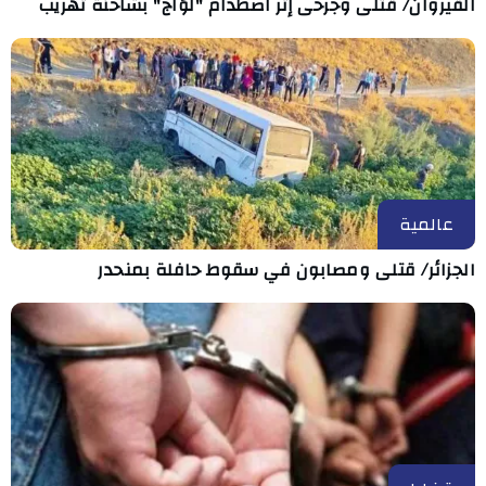
القيروان/ قتلى وجرحى إثر اصطدام "لوّاج" بشاحنة تهريب
عالمية
الجزائر/ قتلى ومصابون في سقوط حافلة بمنحدر