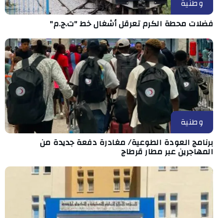
وطنية
فضلات محطة الكرم تعرقل أشغال خط "ت.ج.م"
وطنية
برنامج العودة الطوعية/ مغادرة دفعة جديدة من
المهاجرين عبر مطار قرطاج