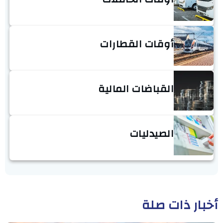
أوقات القطارات
القباضات المالية
الصيدليات
أخبار ذات صلة