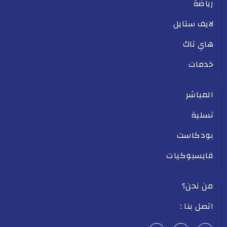
رياضة
لايف ستايل
هاي تاك
خدمات
المباشر
تسلية
بودكاست
فايسبوكيات
من نحن؟
اتصل بنا :