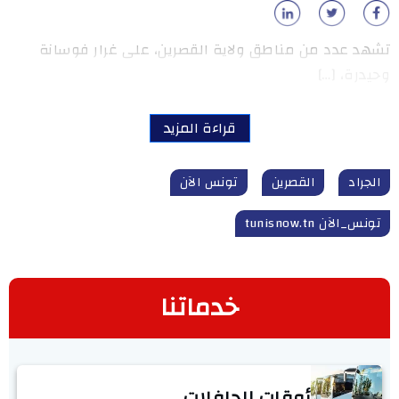
تشهد عدد من مناطق ولاية القصرين، على غرار فوسانة
وحيدرة، […]
قراءة المزيد
الجراد
القصرين
تونس الآن
تونس_الآن tunisnow.tn
خدماتنا
أوقات الحافلات