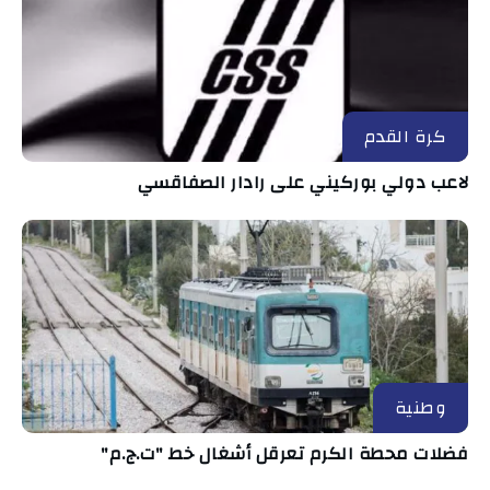
كرة القدم
لاعب دولي بوركيني على رادار الصفاقسي
وطنية
فضلات محطة الكرم تعرقل أشغال خط "ت.ج.م"