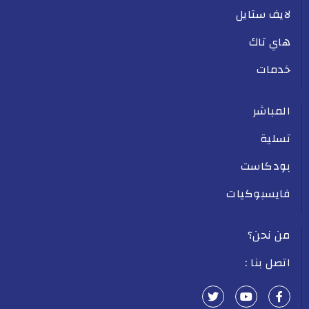
لايف ستايل
هاي تاك
خدمات
المباشر
تسلية
بودكاست
فايسبوكيات
من نحن؟
اتصل بنا :