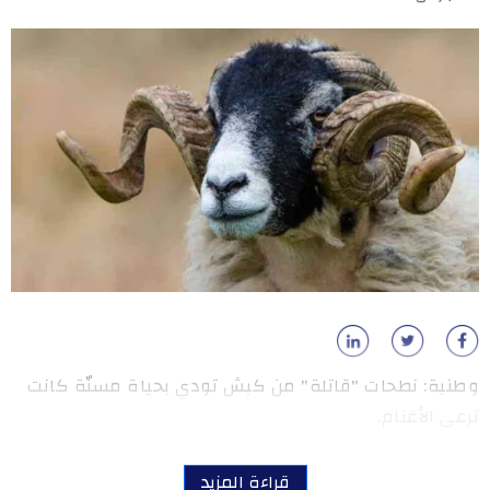
وطنية: نطحات "قاتلة" من كبش تودي بحياة مسنّة كانت
ترعى الأغنام.
قراءة المزيد