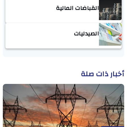
القباضات المالية
الصيدليات
أخبار ذات صلة