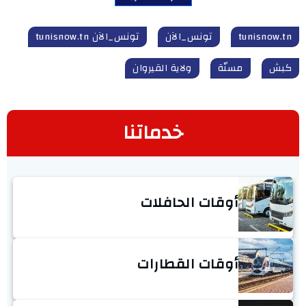
tunisnow.tn
تونس_الآن
تونس_الآن tunisnow.tn
كبش
مسنّة
ولاية القيروان
خدماتنا
أوقات الحافلات
أوقات القطارات