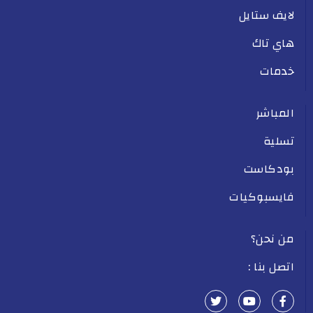
لايف ستايل
هاي تاك
خدمات
المباشر
تسلية
بودكاست
فايسبوكيات
من نحن؟
اتصل بنا :