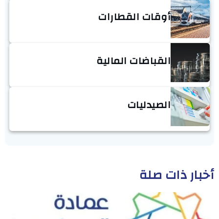
أوقات القطارات
القباضات المالية
الصيدليات
أخبار ذات صلة