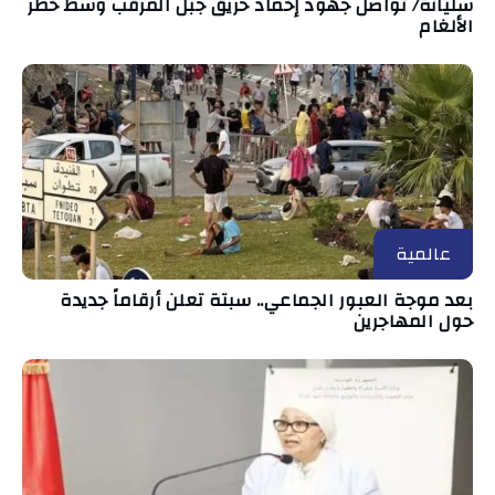
سليانة/ تواصل جهود إخماد حريق جبل المرقب وسط خطر
الألغام
عالمية
بعد موجة العبور الجماعي.. سبتة تعلن أرقاماً جديدة
حول المهاجرين