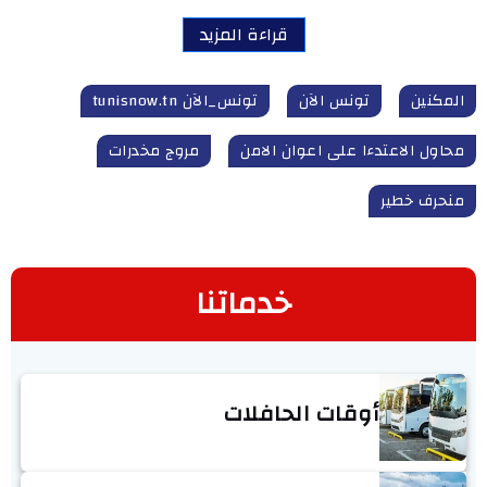
قراءة المزيد
المكنين
تونس الآن
تونس_الآن tunisnow.tn
محاول الاعتدءا على اعوان الامن
مروج مخدرات
منحرف خطير
خدماتنا
أوقات الحافلات