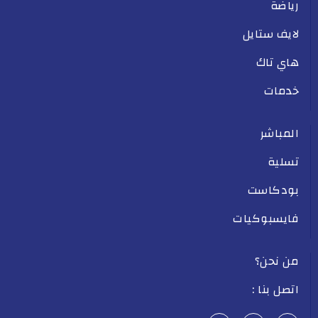
رياضة
لايف ستايل
هاي تاك
خدمات
المباشر
تسلية
بودكاست
فايسبوكيات
من نحن؟
اتصل بنا :