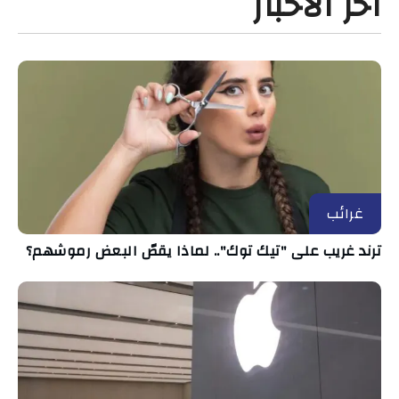
آخر الأخبار
غرائب
ترند غريب على "تيك توك".. لماذا يقصّ البعض رموشهم؟