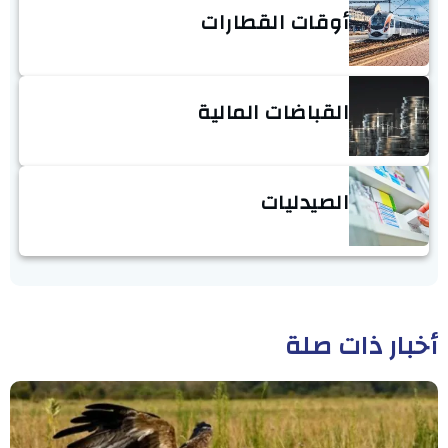
أوقات القطارات
القباضات المالية
الصيدليات
أخبار ذات صلة