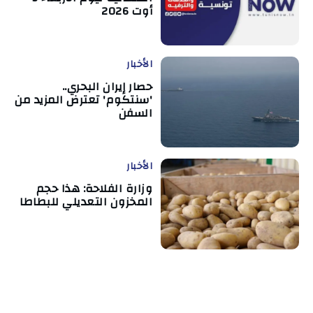
أوت 2026
الأخبار
حصار إيران البحري..
'سنتكوم' تعترض المزيد من
السفن
الأخبار
وزارة الفلاحة: هذا حجم
المخزون التعديلي للبطاطا