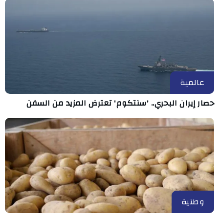
عالمية
حصار إيران البحري.. 'سنتكوم' تعترض المزيد من السفن
وطنية