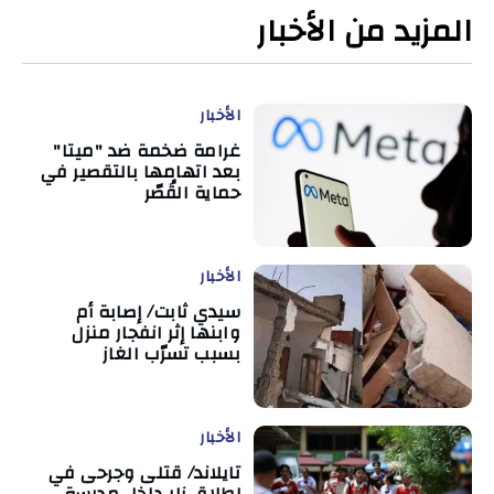
المزيد من الأخبار
الأخبار
غرامة ضخمة ضد "ميتا"
بعد اتهامها بالتقصير في
حماية القُصّر
الأخبار
سيدي ثابت/ إصابة أم
وابنها إثر انفجار منزل
بسبب تسرّب الغاز
الأخبار
تايلاند/ قتلى وجرحى في