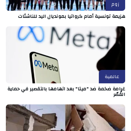
زوم
هزيمة تونسية أمام كرواتيا بمونديال اليد للناشئات
عالمية
غرامة ضخمة ضد "ميتا" بعد اتهامها بالتقصير في حماية
القُصّر