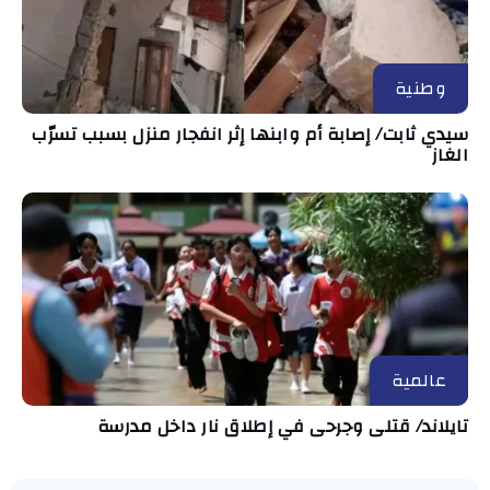
وطنية
سيدي ثابت/ إصابة أم وابنها إثر انفجار منزل بسبب تسرّب
الغاز
عالمية
تايلاند/ قتلى وجرحى في إطلاق نار داخل مدرسة