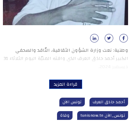
وطنية: نعت وزارة الشؤون الثقافية، النّاقد والصحفي
الكبير أحمد حاذق العرف الذي وافته المنيّة اليوم الثلاثاء 31
ديسمبر 2024.
قراءة المزيد
أحمد حاذق العرف
تونس الآن
تونس_الآن tunisnow.tn
وفاة