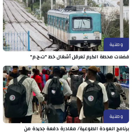
وطنية
فضلات محطة الكرم تعرقل أشغال خط "ت.ج.م"
وطنية
برنامج العودة الطوعية/ مغادرة دفعة جديدة من