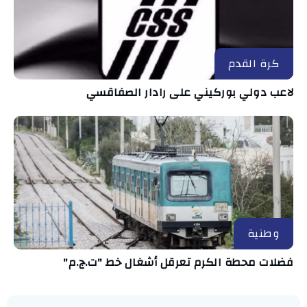
كرة القدم
لاعب دولي بوركيني على رادار الصفاقسي
وطنية
فضلات محطة الكرم تعرقل أشغال خط "ت.ج.م"