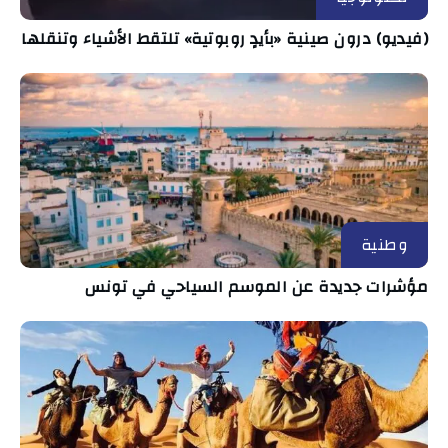
(فيديو) درون صينية «بأيدٍ روبوتية» تلتقط الأشياء وتنقلها
وطنية
مؤشرات جديدة عن الموسم السياحي في تونس