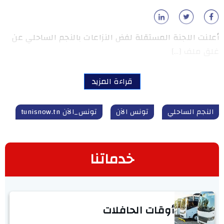
أعلنت اللجنة المستقلة لفض النزاعات بالنجم الساحلي عن
غلق ملف […]
قراءة المزيد
النجم الساحلي
تونس الآن
تونس_الآن tunisnow.tn
خدماتنا
أوقات الحافلات