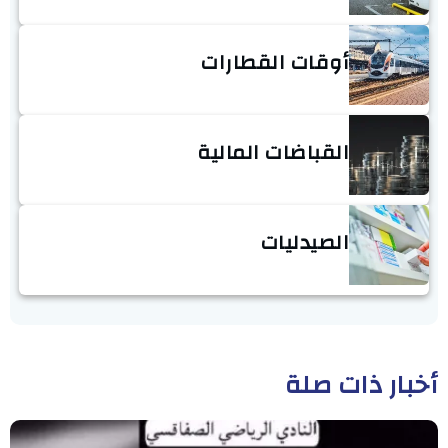
أوقات القطارات
القباضات المالية
الصيدليات
أخبار ذات صلة