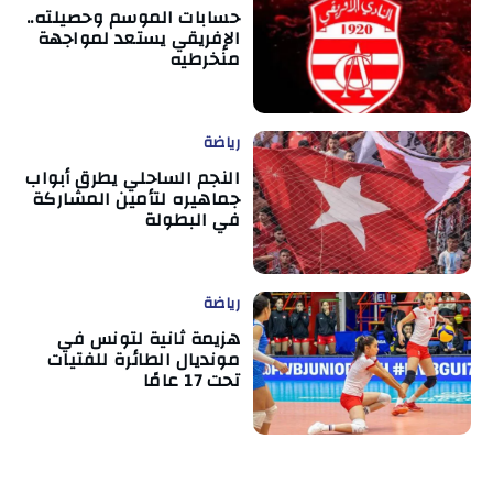
حسابات الموسم وحصيلته..
الإفريقي يستعد لمواجهة
منخرطيه
رياضة
النجم الساحلي يطرق أبواب
جماهيره لتأمين المشاركة
في البطولة
رياضة
هزيمة ثانية لتونس في
مونديال الطائرة للفتيات
تحت 17 عامًا