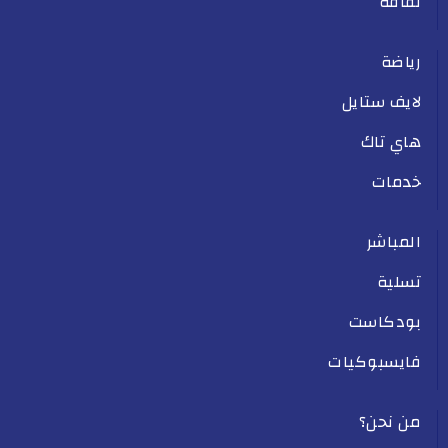
ثقافة
رياضة
لايف ستايل
هاي تاك
خدمات
المباشر
تسلية
بودكاست
فايسبوكيات
من نحن؟