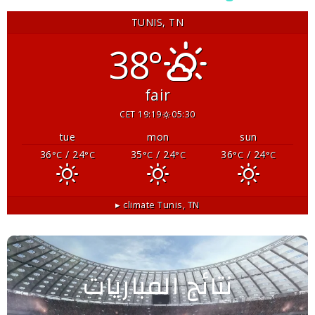
TUNIS, TN
38°
fair
19:19 CET
05:30
tue
mon
sun
36
/ 24
35
/ 24
36
/ 24
°C
°C
°C
°C
°C
°C
climate ▸
Tunis, TN
نتائج المباريات