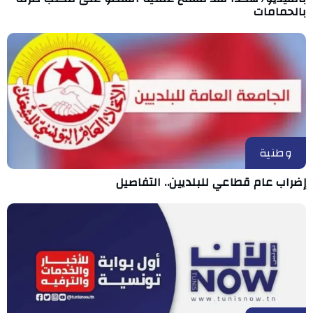
بالحمامات
وطنية
إضراب عام قطاعي للبلديين.. التفاصيل