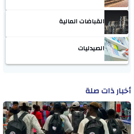
القباضات المالية
الصيدليات
أخبار ذات صلة