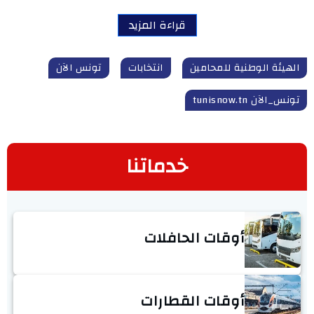
قراءة المزيد
الهيئة الوطنية للمحامين
انتخابات
تونس الآن
تونس_الآن tunisnow.tn
خدماتنا
أوقات الحافلات
أوقات القطارات