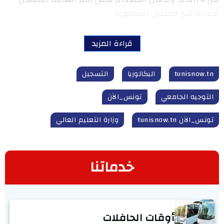
عند الترشح لامتحان البكالوريا.
قراءة المزيد
tunisnow.tn
البكالوريا
التسجيل
التوجيه الجامعي
تونس_الآن
تونس_الآن tunisnow.tn
وزارة التعليم العالي
خدماتنا
أوقات الحافلات