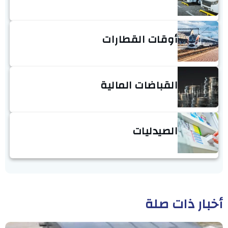
أوقات القطارات
القباضات المالية
الصيدليات
أخبار ذات صلة