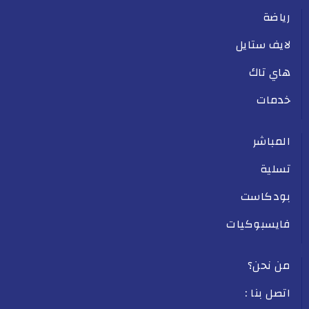
رياضة
لايف ستايل
هاي تاك
خدمات
المباشر
تسلية
بودكاست
فايسبوكيات
من نحن؟
اتصل بنا :