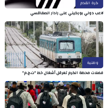
كرة القدم
لاعب دولي بوركيني على رادار الصفاقسي
وطنية
فضلات محطة الكرم تعرقل أشغال خط "ت.ج.م"