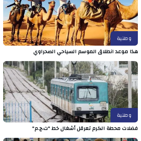
وطنية
هذا موعد انطلاق الموسم السياحي الصحراوي
وطنية
فضلات محطة الكرم تعرقل أشغال خط "ت.ج.م"