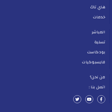
هاي تاك
خدمات
المباشر
تسلية
بودكاست
فايسبوكيات
من نحن؟
اتصل بنا :