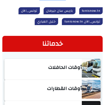
tunisnow.tn
باريس سان جيرمان
تونس_الآن
تونس_الآن tunisnow.tn
خليل العياري
خدماتنا
أوقات الحافلات
أوقات القطارات