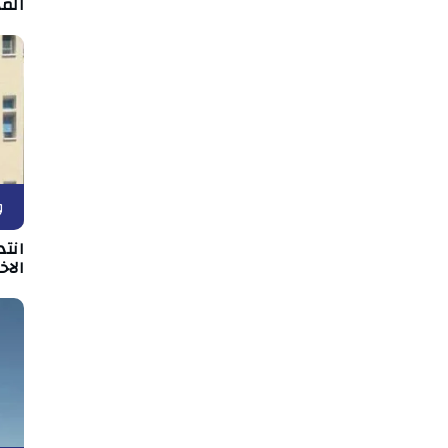
المه
و
انت
الا