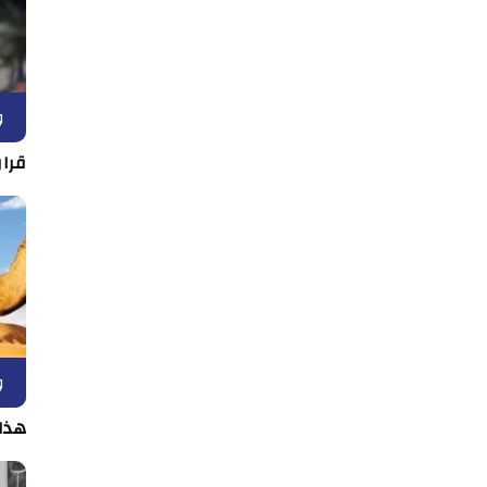
و
قرار
و
هذا