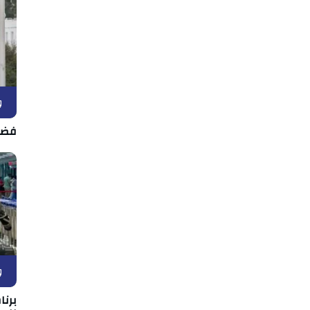
و
فضل
و
برن