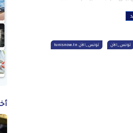
د
تونس_الآن
تونس_الآن tunisnow.tn
أخب