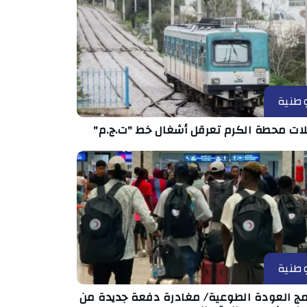
طنية
ات محطة الكرم تعرقل أشغال خط "ت.ج.م"
طنية
امج العودة الطوعية/ مغادرة دفعة جديدة من