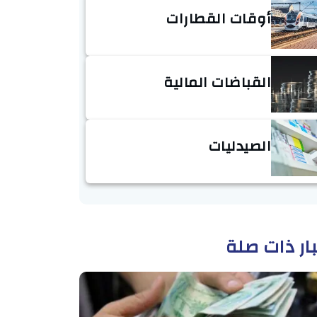
أوقات القطارات
القباضات المالية
الصيدليات
ار ذات صلة