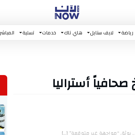
رياضة
لايف ستايل
هاي تاك
خدمات
تسلية
المباشر
صحافياً أستراليا
ي يوثق “مواجهة غير متوقعة” […]