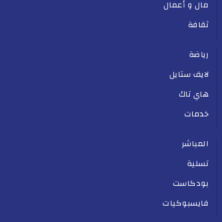
مال و أعمال
ثقافة
رياضة
لايف ستايل
هاي تاك
خدمات
المباشر
تسلية
بودكاست
فايسبوكيات