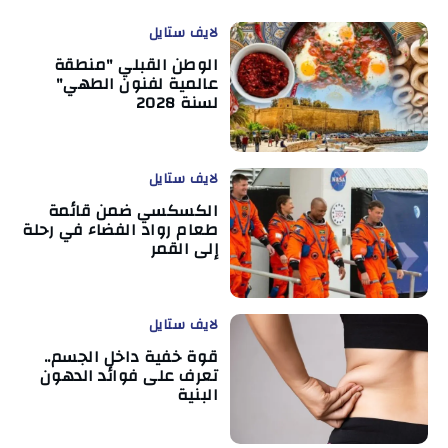
لايف ستايل
الوطن القبلي "منطقة
عالمية لفنون الطهي"
لسنة 2028
لايف ستايل
الكسكسي ضمن قائمة
طعام رواد الفضاء في رحلة
إلى القمر
لايف ستايل
قوة خفية داخل الجسم..
تعرف على فوائد الدهون
البنية