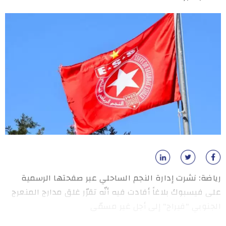
رياضة: نشرت إدارة النجم الساحلي عبر صفحتها الرسمية
على فيسبوك بلاغاً أفادت فيه أنّه تقرّر غلق مدارج المنعرج
الجنوبي "فيراج" إلى أجل غير مسمّى