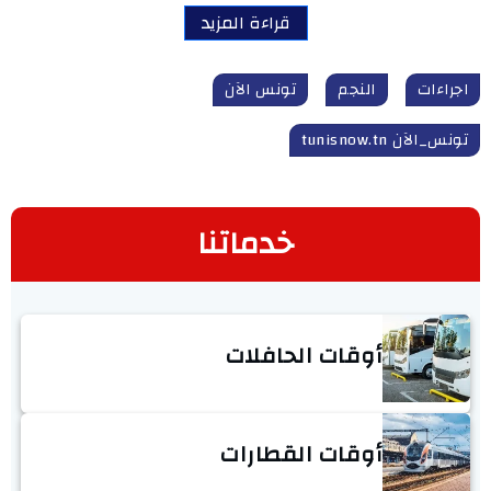
قراءة المزيد
اجراءات
النجم
تونس الآن
تونس_الآن tunisnow.tn
خدماتنا
أوقات الحافلات
أوقات القطارات