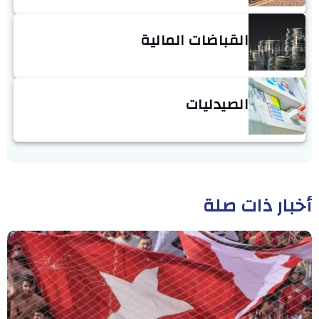
القباضات المالية
الصيدليات
أخبار ذات صلة