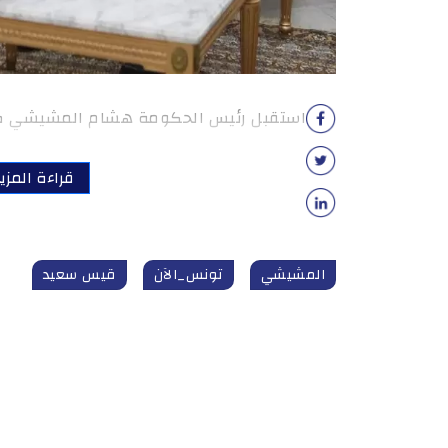
استقبل رئيس الحكومة هشام المشيشي صباح اليوم 
قراءة المزي
المشيشي
تونس_الآن
قيس سعيد