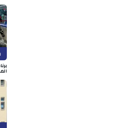
و
برن
المه