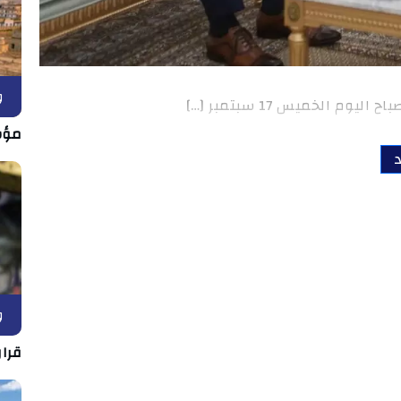
و
الخميس 17 سبتمبر […]
مؤش
د
و
قرار