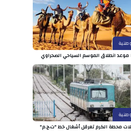
طنية
 موعد انطلاق الموسم السياحي الصحراوي
طنية
ات محطة الكرم تعرقل أشغال خط "ت.ج.م"