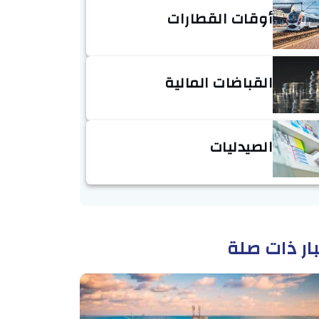
أوقات القطارات
القباضات المالية
الصيدليات
ار ذات صلة