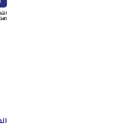
و
انت
الا
الم