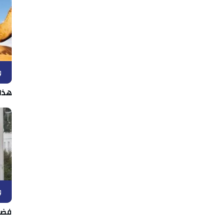
و
هذا
و
فضل