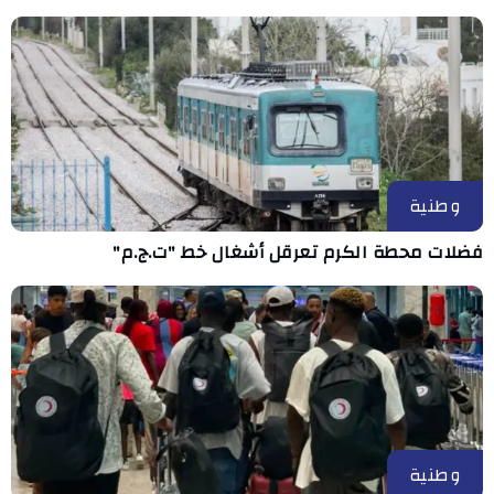
وطنية
فضلات محطة الكرم تعرقل أشغال خط "ت.ج.م"
وطنية