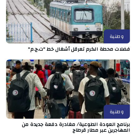
وطنية
فضلات محطة الكرم تعرقل أشغال خط "ت.ج.م"
وطنية
برنامج العودة الطوعية/ مغادرة دفعة جديدة من
المهاجرين عبر مطار قرطاج