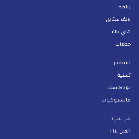
رياضة
لايف ستايل
هاي تاك
خدمات
المباشر
تسلية
بودكاست
فايسبوكيات
من نحن؟
اتصل بنا :