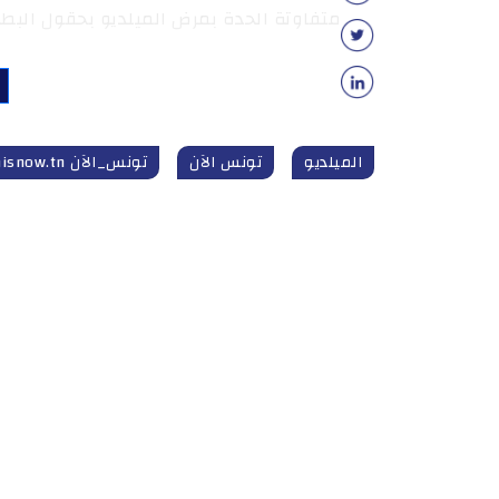
متفاوتة الحدة بمرض الميلديو بحقول البطا
الميلديو
تونس الآن
تونس_الآن tunisnow.tn