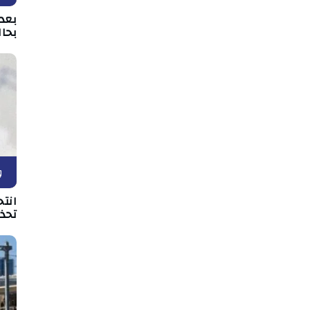
بعد 
بحال
و
انتح
تحذي