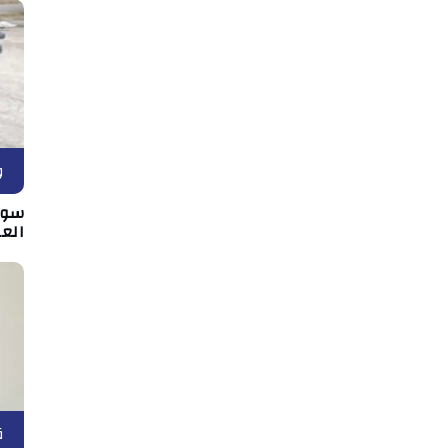
و
سوس
الع
ق