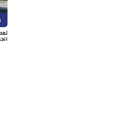
و
تعط
الجن