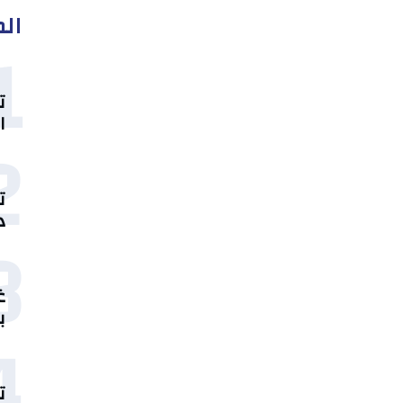
الم
1
ت
ا
2
ت
د
3
غ
ب
4
ت