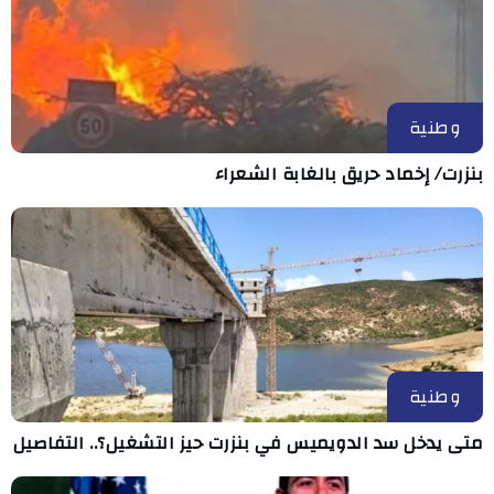
وطنية
بنزرت/ إخماد حريق بالغابة الشعراء
وطنية
متى يدخل سد الدويميس في بنزرت حيز التشغيل؟.. التفاصيل