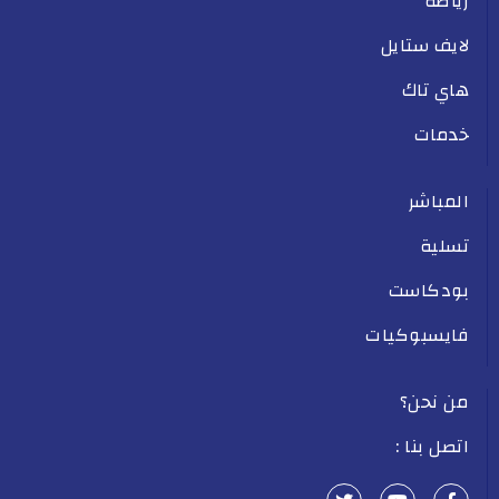
رياضة
لايف ستايل
هاي تاك
خدمات
المباشر
تسلية
بودكاست
فايسبوكيات
من نحن؟
اتصل بنا :